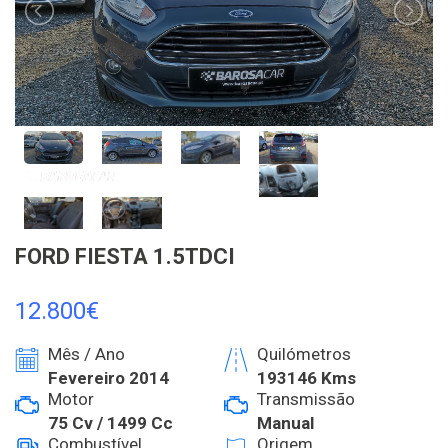
FORD FIESTA 1.5TDCI
12.800€
Mês / Ano
Quilómetros
Fevereiro 2014
193146 Kms
Motor
Transmissão
75 Cv / 1499 Cc
Manual
Combustível
Origem