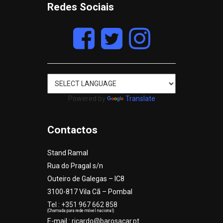
Redes Sociais
Powered by
Translate
Contactos
Stand Ramal
Rua do Pragal s/n
Outeiro de Galegas – IC8
3100-817 Vila Cã – Pombal
Tel : +351 967 662 858
(Chamada para rede móvel nacional)
E-mail :
ricardo@barosacar.pt