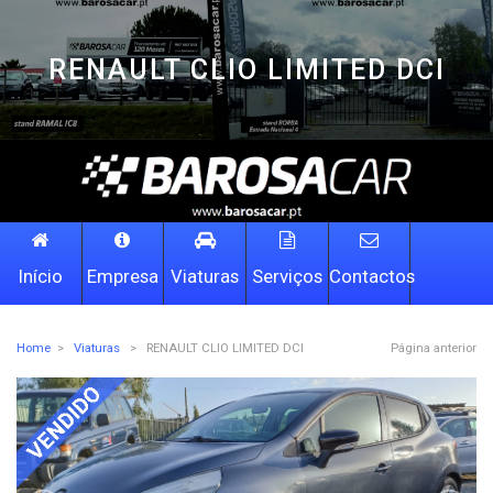
RENAULT CLIO LIMITED DCI
Início
Empresa
Viaturas
Serviços
Contactos
Home
>
Viaturas
>
RENAULT CLIO LIMITED DCI
Página anterior