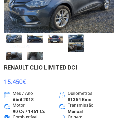
RENAULT CLIO LIMITED DCI
15.450€
Mês / Ano
Quilómetros
Abril 2018
81354 Kms
Motor
Transmissão
90 Cv / 1461 Cc
Manual
Combustível
Origem