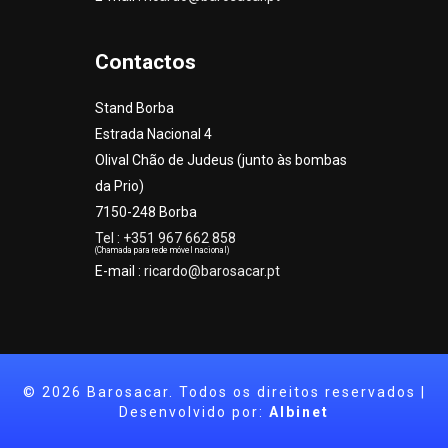
Contactos
Stand Borba
Estrada Nacional 4
Olival Chão de Judeus (junto às bombas
da Prio)
7150-248 Borba
Tel : +351 967 662 858
(Chamada para rede móvel nacional)
E-mail :
ricardo@barosacar.pt
©
2026 Barosacar. Todos os direitos reservados |
Desenvolvido por:
Albinet